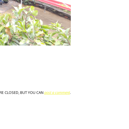
RE CLOSED, BUT YOU CAN
post a comment
.