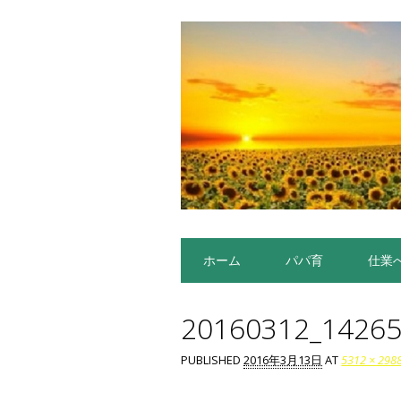
Main menu
Skip to content
ホーム
パパ育
仕業
20160312_1426
PUBLISHED
2016年3月13日
AT
5312 × 298