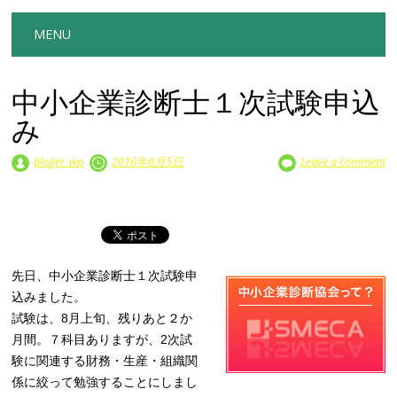
Main menu
Skip to content
MENU
中小企業診断士１次試験申込
み
bloger_wp
2016年6月5日
Leave a comment
先日、中小企業診断士１次試験申
込みました。
試験は、8月上旬、残りあと２か
月間。７科目ありますが、2次試
験に関連する財務・生産・組織関
係に絞って勉強することにしまし